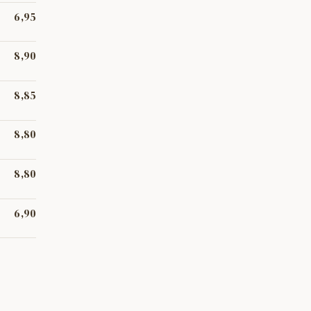
6,95
es amb
8,90
panyat
8,85
8,80
e gerds.
8,80
6,90