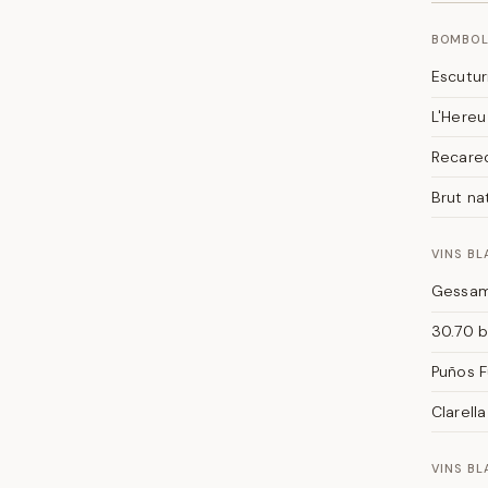
BOMBOL
Escutur
L'Hereu
Recared
Brut na
VINS BL
Gessam
30.70 b
Puños F
Clarell
VINS B