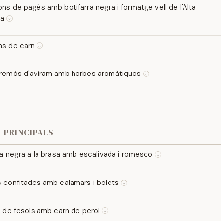
oli d'oliva verge.
ns de pagès amb botifarra negra i formatge vell de l'Alta
xa
⌵
s rústics de botifarra negra i carn de llonganisseta esmicolada, sofregit 
t i ceba amb formatge curat.
ns de carn
⌵
 LLET
 de la tradició catalana farcits de carn de vedella i porc estofada, cober
i gratinats al forn.
cremós d'aviram amb herbes aromàtiques
⌵
 LLET
it amb brou i carn de pollastre, mantega freda i herbes aromàtiques de la
s
 PRINCIPALS
ra negra a la brasa amb escalivada i romesco
⌵
a negra a la brasa, escalivada tradicional i romesco.
 confitades amb calamars i bolets
⌵
confitades en mantega amb calamars i bolets de temporada, lligades amb
 de ceba i acabat amb un allioli de mel.
t de fesols amb carn de perol
⌵