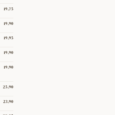
ament—,
19,75
a.
19,90
es
19,95
19,90
iques,
19,90
n es
25,90
 patata
23,90
igada amb