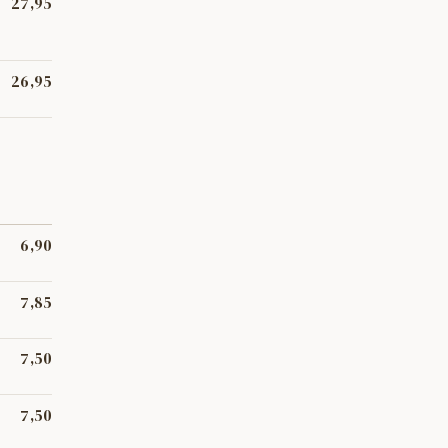
27,95
l,
26,95
 sal
6,90
7,85
7,50
ició.
7,50