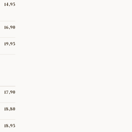
14,95
de
16,90
ts de
19,95
 zona.
17,90
18,80
 un
18,95