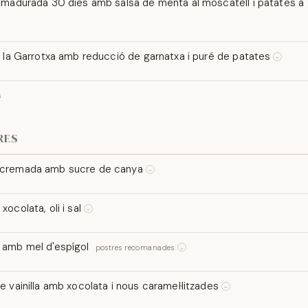
 madurada 30 dies amb salsa de menta al moscatell i patates a
madurada 30 dies (450 g), salsa fresca de menta amb vinagre de moscatel
noves confitades en oli d'oliva i sal Maldon.
e la Garrotxa amb reducció de garnatxa i puré de patates
⌵
la brasa, reducció de garnatxa de l'Empordà i puré de patates amb oli d'all i
s
RES
cremada amb sucre de canya
⌵
a crema clàssica amb sucre de canya cremat.
ET
xocolata, oli i sal
⌵
ar de tota la vida convertit en postres de manera singular i sorprenent.
 LLET
amb mel d'espígol
postres recomanades
⌵
let de vaca, servit amb mel d'espígol del Pirineu. Simplicitat, frescor i trad
e vainilla amb xocolata i nous caramel·litzades
⌵
tesà de vainilla, xocolata negra i nous caramel·litzades de la casa.