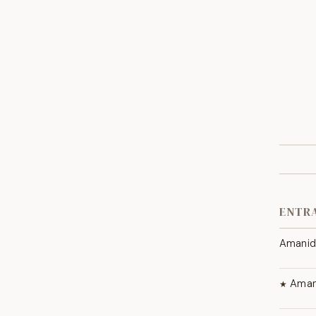
ENTR
Amanid
Amanida 
olives.
Amani
★
Mescla d
vinagret