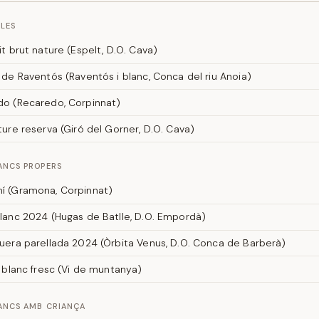
LES
it brut nature (Espelt, D.O. Cava)
 de Raventós (Raventós i blanc, Conca del riu Anoia)
o (Recaredo, Corpinnat)
ture reserva (Giró del Gorner, D.O. Cava)
ANCS PROPERS
í (Gramona, Corpinnat)
lanc 2024 (Hugas de Batlle, D.O. Empordà)
uera parellada 2024 (Òrbita Venus, D.O. Conca de Barberà)
a blanc fresc (Vi de muntanya)
LANCS AMB CRIANÇA