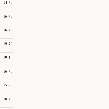
14,90
16,90
'Empordà,
16,90
.
19,90
19,50
ets,
16,90
tafia i
15,50
 xoriç,
18,90
eba