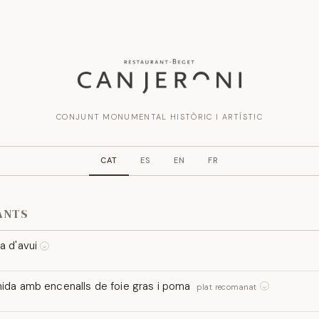
CONJUNT MONUMENTAL HISTÒRIC I ARTÍSTIC
CAT
ES
EN
FR
ANTS
a d'avui
⌵
verda amb enciams i escarola de temporada, tomàquet, pastanaga, ceba 
da amb encenalls de foie gras i poma
plat recomanat
⌵
e fulles tendres amb encenalls de foie gras fresc, poma golden caramel·lit
a de fruits vermells amb oli d'anet.