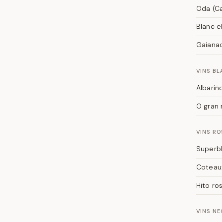
Oda (Ca
Blanc e
Gaianad
VINS BL
Albariñ
O gran 
VINS RO
Superbl
Coteaux
Hito ro
VINS NE