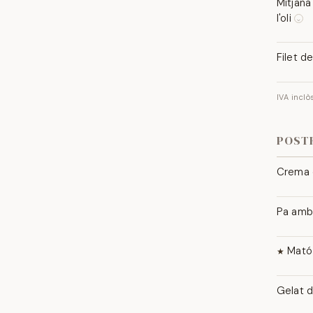
Mitjana
l'oli
⌵
Mitjana 
patates 
Filet d
LLET
Filet a 
Maldon.
IVA inclò
LLET
POST
Crema 
La nostr
OUS · LL
Pa amb 
L'esmorz
GLUTEN ·
Mató 
★
Mató de l
LLET
Gelat d
Gelat ar