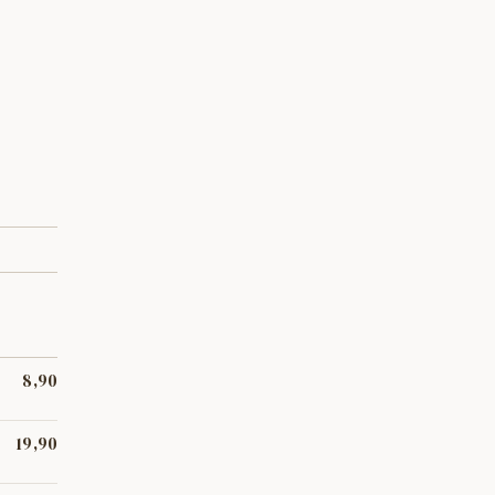
8,90
tendra i
19,90
zada,